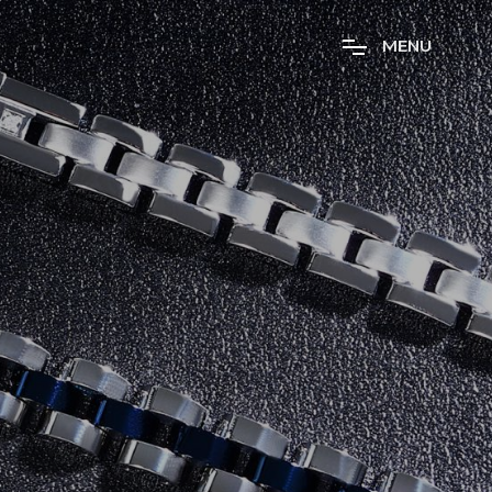
M
E
N
U