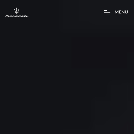
M
E
N
U