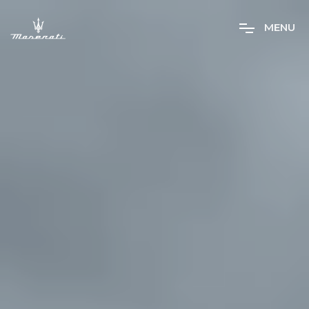
M
E
N
U